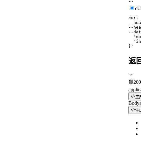
c
curl
--hea
--hea
--dat
  "mo
  "in
}'
返
🟢
200
applic
生
Body
生