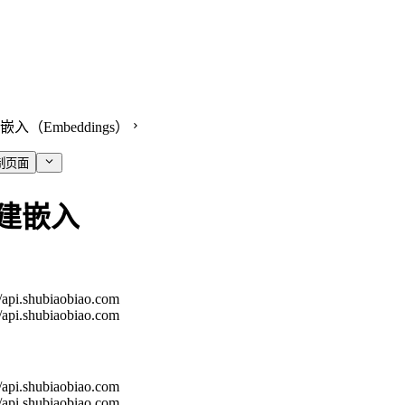
嵌入（Embeddings）
制页面
建嵌入
//api.shubiaobiao.com
//api.shubiaobiao.com
//api.shubiaobiao.com
//api.shubiaobiao.com