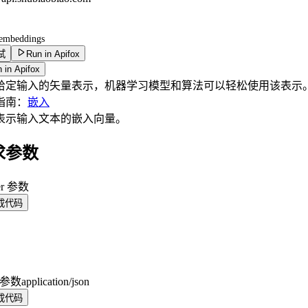
/embeddings
试
Run in Apifox
 in Apifox
给定输入的矢量表示，机器学习模型和算法可以轻松使用该表示
指南：
嵌入
表示输入文本的嵌入向量。
求参数
er 参数
成代码
y 参数
application/json
成代码