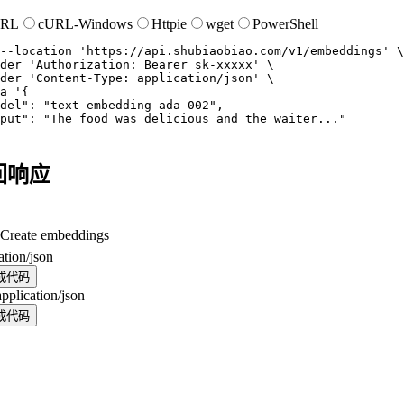
URL
cURL-Windows
Httpie
wget
PowerShell
--location
'https://api.shubiaobiao.com/v1/embeddings'
der
'Authorization: Bearer sk-xxxxx'
der
'Content-Type: application/json'
a
'{

del": "text-embedding-ada-002",

put": "The food was delicious and the waiter..."

回响应
Create embeddings
ation/json
成代码
application/json
成代码