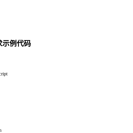
求示例代码
ript
n