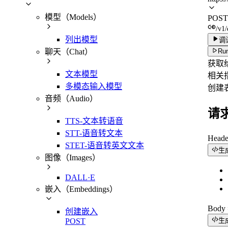
模型（Models）
POST
/v1
列出模型
调
聊天（Chat）
Run
获取
文本模型
相关
多模态输入模型
创建
音频（Audio）
请
TTS-文本转语音
STT-语音转文本
Head
STET-语音转英文文本
生
图像（Images）
DALL·E
嵌入（Embeddings）
Bod
创建嵌入
POST
生