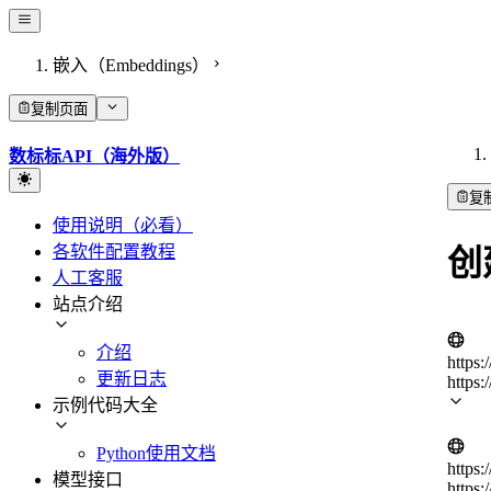
嵌入（Embeddings）
复制页面
数标标API（海外版）
复
使用说明（必看）
各软件配置教程
创
人工客服
站点介绍
介绍
https:
更新日志
https:
示例代码大全
Python使用文档
https:
模型接口
https: