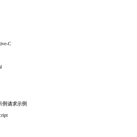
P
tive-C
l
示例
请求示例
ript