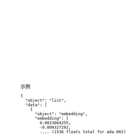
示例
{
"object"
:
"list"
,
"data"
:
[
{
"object"
:
"embedding"
,
"embedding"
:
[
0.0023064255
,
-0.009327292
,
        .... (
1536
 floats total for ada
-002
)
