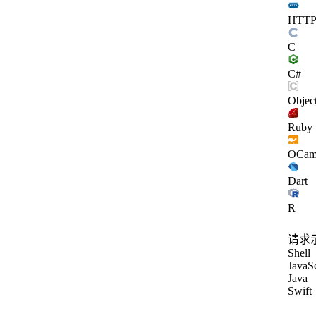
HTT
C
C#
Objec
Ruby
OCam
Dart
R
请求
Shell
JavaSc
Java
Swift