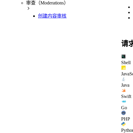
审查（Moderations）
创建内容审核
请
Shell
JavaSc
Java
Swift
Go
PHP
Pytho