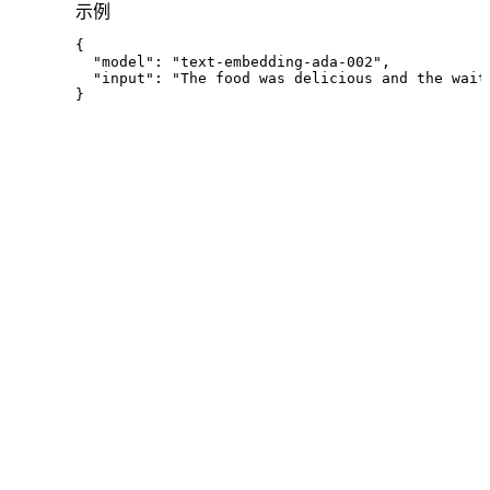
示例
{
"model"
:
"text-embedding-ada-002"
,
"input"
:
"The food was delicious and the wait
}