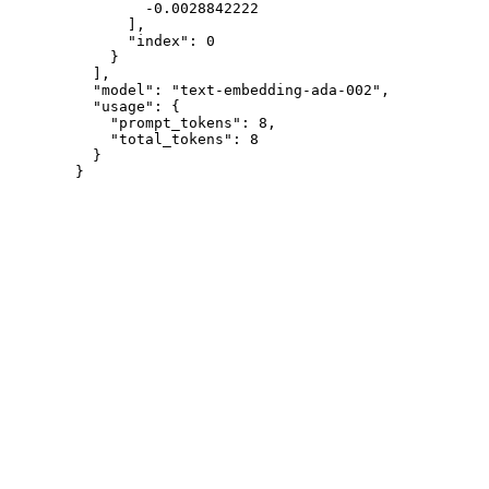
-0.0028842222
]
,
"index"
:
0
}
]
,
"model"
:
"text-embedding-ada-002"
,
"usage"
:
{
"prompt_tokens"
:
8
,
"total_tokens"
:
8
}
}